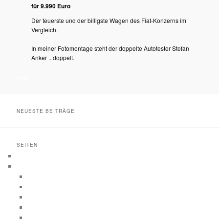
für 9.990 Euro
Der teuerste und der billigste Wagen des Fiat-Konzerns im
Vergleich.
In meiner Fotomontage steht der doppelte Autotester Stefan
Anker .. doppelt.
Top
NEUESTE BEITRÄGE
SEITEN
Home
Portraits
Politiker
Schauspieler
Künstler
Promis
Bild vom Chef