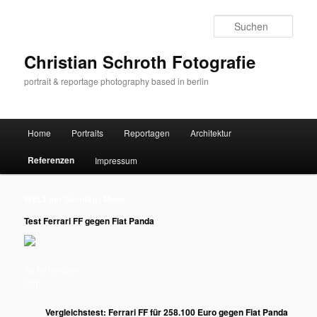
Zum
primären
Such
Inhalt
springen
Christian Schroth Fotografie
portrait & reportage photography based in berlin
Hauptmenü
Home
Portraits
Reportagen
Architektur
Referenzen
Impressum
WELT am Sonntag / Motor
Test Ferrari FF gegen Fiat Panda
Referenzen
Top
Vergleichstest: Ferrari FF für 258.100 Euro gegen Fiat Panda