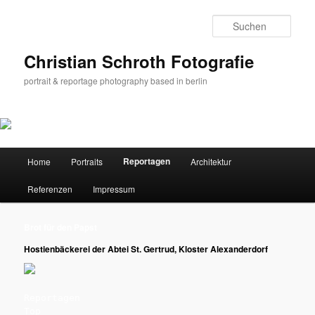
Zum
primären
Such
Inhalt
springen
Christian Schroth Fotografie
portrait & reportage photography based in berlin
Hauptmenü
Reportagen
Home
Portraits
Architektur
Referenzen
Impressum
Brot für den Papst
Hostienbäckerei der Abtei St. Gertrud, Kloster Alexanderdorf
Reportagen
Top