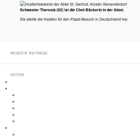
Schwester Theresia (62) ist die Chef-Bäckerin in der Abtei.
Sie stellte die Hostien für den Papst-Besuch in Deutschland her.
Top
NEUESTE BEITRÄGE
SEITEN
Home
Portraits
Politiker
Schauspieler
Künstler
Promis
Bild vom Chef
Reportagen
Stiftung Familienunternehmen